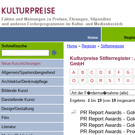
Home
Regis
Schnellsuche
Home
Register
Stifterregister
»
»
Kulturpreise Stifterregist
Neue Auszeichnungen
GmbH
Allgemein/Spartenübergreifend
A
B
C
D
E
F
G
O
P
Q
R
S
T
U
Architektur/Denkmalpflege
Bildende Kunst
Darstellende Kunst
Ergebnis:
1
bis
19
(von
19
insgesamt
Design/Gestaltung
PR Report Awards - Gol
Film
PR Report Awards - Go
PR Report Awards - Gol
Literatur
PR Report Awards - Pro