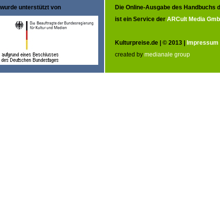
wurde unterstützt von
Die Online-Ausgabe des Handbuchs d
ist ein Service der
ARCult Media Gm
Kulturpreise.de | © 2013 |
Impressum
created by
medianale group