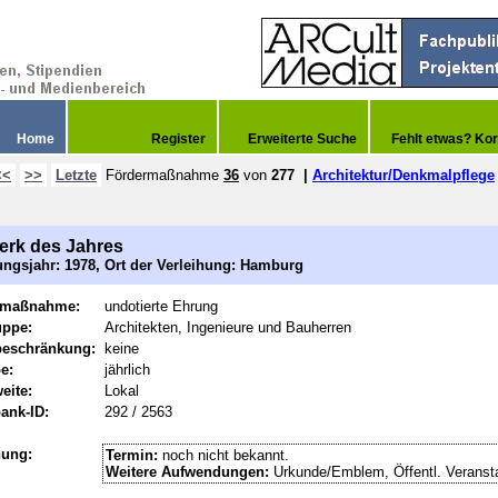
Home
Register
Erweiterte Suche
Fehlt etwas? Kor
<<
>>
Letzte
Fördermaßnahme
36
von
277
|
Architektur/Denkmalpflege
rk des Jahres
ngsjahr: 1978, Ort der Verleihung: Hamburg
rmaßnahme:
undotierte Ehrung
uppe:
Architekten, Ingenieure und Bauherren
beschränkung:
keine
e:
jährlich
eite:
Lokal
ank-ID:
292 / 2563
hung:
Termin:
noch nicht bekannt.
Weitere Aufwendungen:
Urkunde/Emblem, Öffentl. Veranst