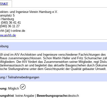
TAKT
tekten- und Ingenieur-Verein Hamburg e.V.
ansplatz 5
4 Hamburg
:
(040) 36 41 41
(040) 36 11 27
hh [ät] t-online.de
ww.aivhh.de
eibung
59 sind im AIV Architekten und Ingenieure verschiedener Fachrichtungen des
fbaus zusammengeschlossen. Schon Martin Haller und Fritz Schumacher zäh
Mitgliedern. Der AIV fördert das Zusammenwirken seiner Mitglieder, regt Dis
dankenaustausch an und begleitet das aktuelle Baugeschehen durch Dokume
tische Stellungnahme unter dem Gesichtspunkt der Qualität gebauter Umwelt.
ung / Teilnahmebedingungen
bung:
Möglich
ungsfrist
: keine Angabe |
Bewerbungssprache:
deutsch