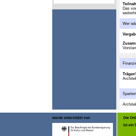
Teilna
Das vor
weiterh
Wer wä
Vergab
Zusam
Vorstan
Finanzi
Träger/
Archite
Sparte
Archite
wurde unterstützt von
Die On
ist ein