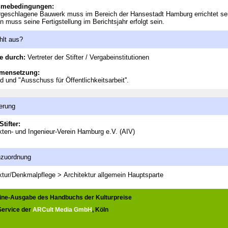
hmebedingungen:
geschlagene Bauwerk muss im Bereich der Hansestadt Hamburg errichtet se
in muss seine Fertigstellung im Berichtsjahr erfolgt sein.
hlt aus?
e durch:
Vertreter der Stifter / Vergabeinstitutionen
mensetzung:
d und "Ausschuss für Öffentlichkeitsarbeit''.
erung
Stifter:
kten- und Ingenieur-Verein Hamburg e.V. (AIV)
nzuordnung
ktur/Denkmalpflege > Architektur allgemein
Hauptsparte
line-Ausgabe des Handbuchs der Kulturpreise
 Service der
ARCult Media GmbH
, Köln