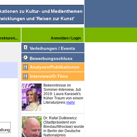
rekturen...
Anmelden / Login
Verleihungen / Events
Bewerbungsschluss
Analysen/Publikationen
Interviews/O-Töne
Bekenntnisse im
Sommer-Interview, Juli
2019: Laura Karasek's
früher Traum von einem
Literaturpreis
mehr
Dr. Rafał Dutkiewicz
(Stadtpräsident von
Breslau/Wrocław) wurde
altung
in Berlin der Deutsche
Nationalpreis