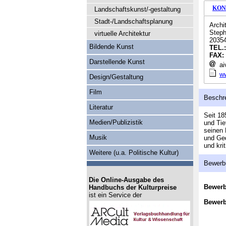
KON
Landschaftskunst/-gestaltung
Stadt-/Landschaftsplanung
Archi
Steph
virtuelle Architektur
2035
Bildende Kunst
TEL.
FAX:
Darstellende Kunst
aiv
w
Design/Gestaltung
Film
Beschr
Literatur
Seit 18
Medien/Publizistik
und Tie
seinen 
Musik
und Ge
und kri
Weitere (u.a. Politische Kultur)
Bewerb
Die Online-Ausgabe des
Bewer
Handbuchs der Kulturpreise
ist ein Service der
Bewerb