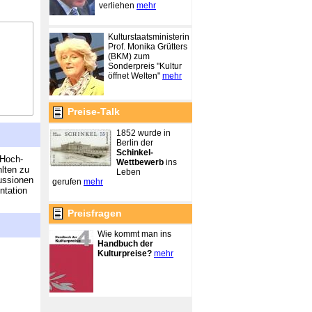
verliehen
mehr
Kulturstaatsministerin
Prof. Monika Grütters
(BKM) zum
Sonderpreis "Kultur
öffnet Welten"
mehr
Preise-Talk
1852 wurde in
Berlin der
Schinkel-
 Hoch-
Wettbewerb
ins
lten zu
Leben
kussionen
gerufen
mehr
ntation
Preisfragen
Wie kommt man ins
Handbuch der
Kulturpreise?
mehr