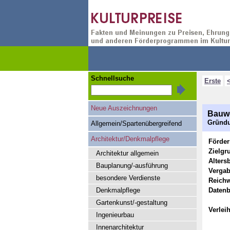
Schnellsuche
Erste
Neue Auszeichnungen
Bauwe
Gründu
Allgemein/Spartenübergreifend
Architektur/Denkmalpflege
Förde
Zielgr
Architektur allgemein
Alters
Bauplanung/-ausführung
Vergab
besondere Verdienste
Reichw
Denkmalpflege
Datenb
Gartenkunst/-gestaltung
Verlei
Ingenieurbau
Innenarchitektur