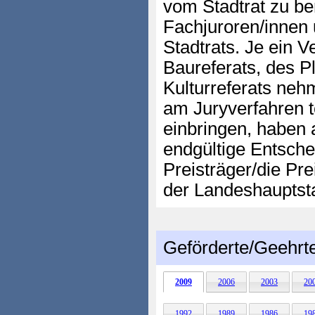
vom Stadtrat zu be
Fachjuroren/innen 
Stadtrats. Je ein V
Baureferats, des P
Kulturreferats neh
am Juryverfahren t
einbringen, haben 
endgültige Entsch
Preisträger/die Prei
der Landeshauptst
Geförderte/Geehrt
2009
2006
2003
20
1992
1989
1986
19