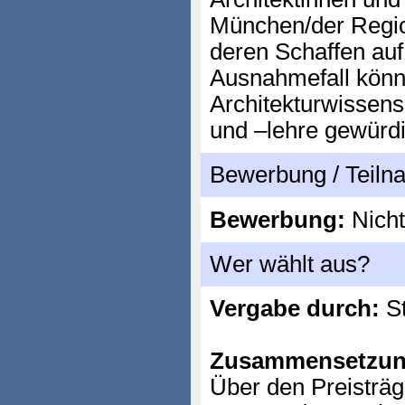
München/der Regi
deren Schaffen au
Ausnahmefall könn
Architekturwissensc
und –lehre gewürdi
Bewerbung / Teil
Bewerbung:
Nicht
Wer wählt aus?
Vergabe durch:
St
Zusammensetzun
Über den Preisträge