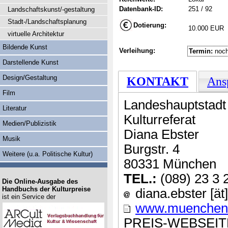
Datenbank-ID:
251 / 92
Landschaftskunst/-gestaltung
Stadt-/Landschaftsplanung
Dotierung:
10.000 EUR
virtuelle Architektur
Bildende Kunst
Verleihung:
Termin:
noch
Darstellende Kunst
Design/Gestaltung
KONTAKT
Ans
Film
Landeshauptstad
Literatur
Kulturreferat
Medien/Publizistik
Diana Ebster
Musik
Burgstr. 4
Weitere (u.a. Politische Kultur)
80331 München
TEL.:
(089) 23 3 
Die Online-Ausgabe des
Handbuchs der Kulturpreise
diana.ebster [ä
ist ein Service der
www.muenchen.d
PREIS-WEBSEIT