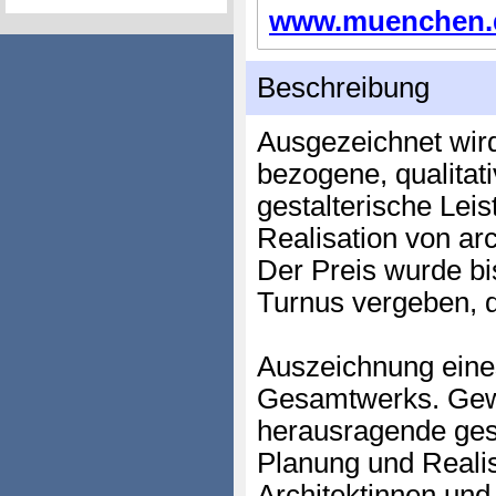
www.muenchen.de
Beschreibung
Ausgezeichnet wir
bezogene, qualitat
gestalterische Lei
Realisation von ar
Der Preis wurde bi
Turnus vergeben, d
Auszeichnung ein
Gesamtwerks. Gewü
herausragende gest
Planung und Realis
Architektinnen und 