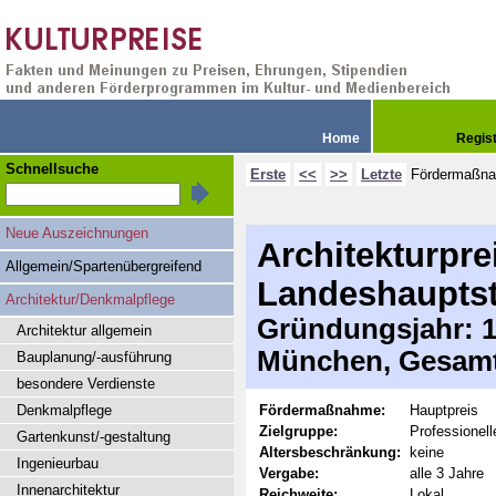
Home
Regis
Schnellsuche
Erste
<<
>>
Letzte
Fördermaßn
Neue Auszeichnungen
Architekturpre
Allgemein/Spartenübergreifend
Landeshaupts
Architektur/Denkmalpflege
Gründungsjahr: 19
Architektur allgemein
München, Gesamt
Bauplanung/-ausführung
besondere Verdienste
Denkmalpflege
Fördermaßnahme:
Hauptpreis
Zielgruppe:
Professionell
Gartenkunst/-gestaltung
Altersbeschränkung:
keine
Ingenieurbau
Vergabe:
alle 3 Jahre
Innenarchitektur
Reichweite:
Lokal