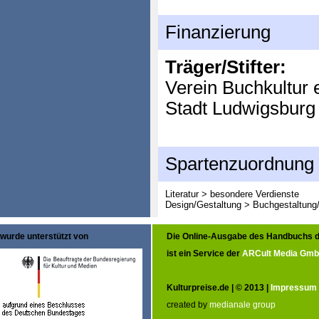
Finanzierung
Träger/Stifter:
Verein Buchkultur 
Stadt Ludwigsburg
Spartenzuordnung
Literatur > besondere Verdienste
Design/Gestaltung > Buchgestaltung/-i
wurde unterstützt von
Die Online-Ausgabe des Handbuchs d
ist ein Service der
ARCult Media Gm
Kulturpreise.de | © 2013 |
Impressum
created by
medianale group