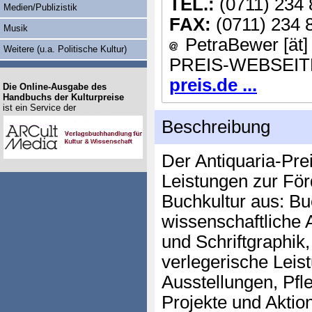
TEL.:
(0711) 234 
Medien/Publizistik
FAX:
(0711) 234 
Musik
PetraBewer [ät] 
Weitere (u.a. Politische Kultur)
PREIS-WEBSEIT
preis.de ...
Die Online-Ausgabe des
Handbuchs der Kulturpreise
ist ein Service der
Beschreibung
Der Antiquaria-Pre
Leistungen zur För
Buchkultur aus: Bu
wissenschaftliche 
und Schriftgraphik
verlegerische Leis
Ausstellungen, Pf
Projekte und Aktio