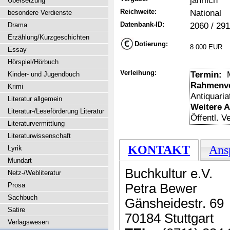
jährlich
Übersetzung
Reichweite:
National
besondere Verdienste
Datenbank-ID:
2060 / 29
Drama
Erzählung/Kurzgeschichten
Dotierung:
8.000 EUR
Essay
Hörspiel/Hörbuch
Verleihung:
Termin:
M
Kinder- und Jugendbuch
Rahmenve
Krimi
Antiquari
Literatur allgemein
Weitere 
Literatur-/Leseförderung Literatur
Öffentl. V
Literaturvermittlung
Literaturwissenschaft
KONTAKT
Ans
Lyrik
Mundart
Buchkultur e.V.
Netz-/Webliteratur
Prosa
Petra Bewer
Sachbuch
Gänsheidestr. 69
Satire
70184 Stuttgart
Verlagswesen