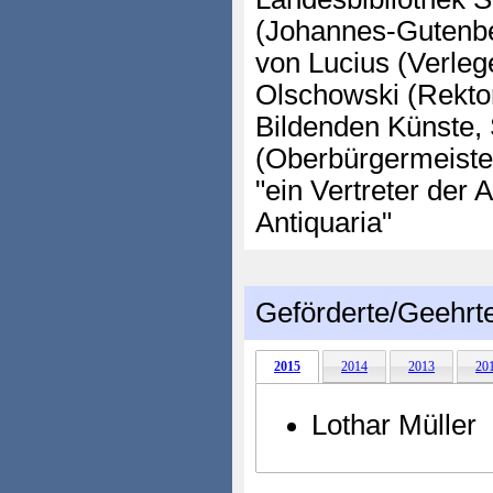
(Johannes-Gutenber
von Lucius (Verlege
Olschowski (Rektor
Bildenden Künste, 
(Oberbürgermeister
"ein Vertreter der 
Antiquaria"
Geförderte/Geehrt
2015
2014
2013
20
Lothar Müller