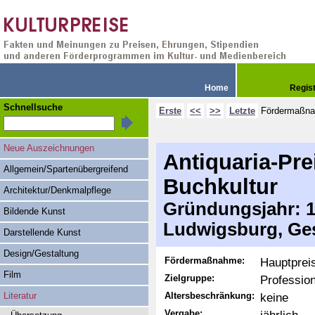
Home
Regis
Schnellsuche
Erste
<<
>>
Letzte
Fördermaßn
Neue Auszeichnungen
Antiquaria-Pre
Allgemein/Spartenübergreifend
Buchkultur
Architektur/Denkmalpflege
Gründungsjahr: 19
Bildende Kunst
Ludwigsburg, Ge
Darstellende Kunst
Design/Gestaltung
Fördermaßnahme:
Hauptprei
Film
Zielgruppe:
Profession
Literatur
Altersbeschränkung:
keine
Vergabe: