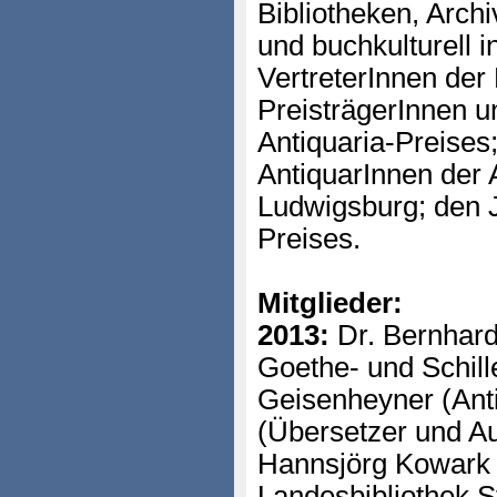
Bibliotheken, Arc
und buchkulturell 
VertreterInnen der
PreisträgerInnen 
Antiquaria-Preises
AntiquarInnen der 
Ludwigsburg; den J
Preises.
Mitglieder:
2013:
Dr. Bernhard
Goethe- und Schil
Geisenheyner (Anti
(Übersetzer und Aut
Hannsjörg Kowark
Landesbibliothek St