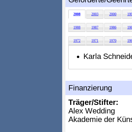
2008
2003
2000
19
1988
1987
1986
19
1972
1971
1970
19
Karla Schneid
Finanzierung
Träger/Stifter:
Alex Wedding
Akademie der Küns