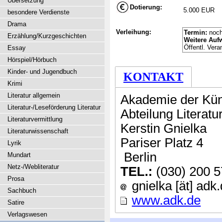
Übersetzung
Dotierung:
5.000 EUR
besondere Verdienste
Drama
Verleihung:
Termin:
noch
Erzählung/Kurzgeschichten
Weitere Auf
Öffentl. Vera
Essay
Hörspiel/Hörbuch
Kinder- und Jugendbuch
KONTAKT
Krimi
Literatur allgemein
Akademie der Kün
Literatur-/Leseförderung Literatur
Abteilung Literatu
Literaturvermittlung
Kerstin Gnielka
Literaturwissenschaft
Pariser Platz 4
Lyrik
Berlin
Mundart
Netz-/Webliteratur
TEL.:
(030) 200 5
Prosa
gnielka [ät] adk
Sachbuch
www.adk.de
Satire
Verlagswesen