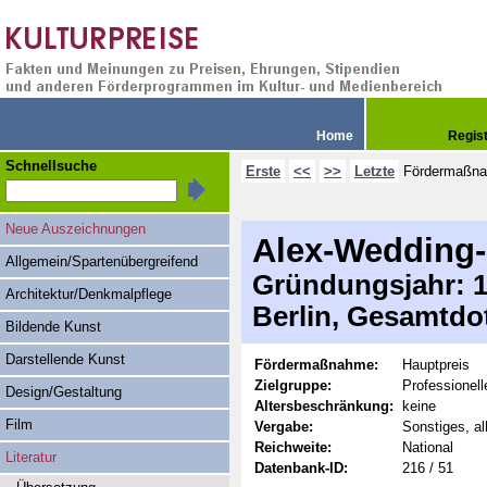
Home
Regis
Schnellsuche
Erste
<<
>>
Letzte
Fördermaßn
Neue Auszeichnungen
Alex-Wedding-
Allgemein/Spartenübergreifend
Gründungsjahr: 19
Architektur/Denkmalpflege
Berlin, Gesamtdo
Bildende Kunst
Darstellende Kunst
Fördermaßnahme:
Hauptpreis
Zielgruppe:
Professionell
Design/Gestaltung
Altersbeschränkung:
keine
Film
Vergabe:
Sonstiges, al
Reichweite:
National
Literatur
Datenbank-ID:
216 / 51