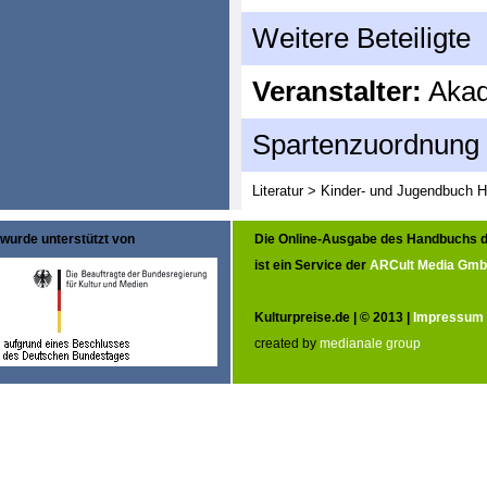
Weitere Beteiligte
Veranstalter:
Akad
Spartenzuordnung
Literatur > Kinder- und Jugendbuch
H
wurde unterstützt von
Die Online-Ausgabe des Handbuchs d
ist ein Service der
ARCult Media Gm
Kulturpreise.de | © 2013 |
Impressum
created by
medianale group