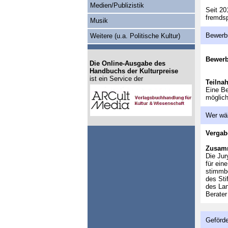
Medien/Publizistik
Seit 20
fremdsp
Musik
Bewerb
Weitere (u.a. Politische Kultur)
Bewer
Die Online-Ausgabe des
Handbuchs der Kulturpreise
ist ein Service der
Teilna
Eine Be
möglich
Wer wä
Vergab
Zusam
Die Jur
für ein
stimmbe
des Sti
des Lan
Berater
Geförde