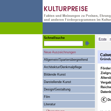
Schnellsuche
Erste
Neue Auszeichnungen
Calwe
Gründu
Allgemein/Spartenübergreifend
Architektur/Denkmalpflege
Förde
Zielgr
Bildende Kunst
Alters
Darstellende Kunst
Vergab
Reichw
Design/Gestaltung
Datenb
Film
Do
Literatur