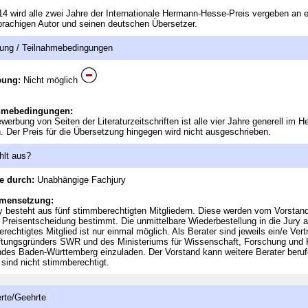
14 wird alle zwei Jahre der Internationale Hermann-Hesse-Preis vergeben an 
rachigen Autor und seinen deutschen Übersetzer.
ung / Teilnahmebedingungen
bung:
Nicht möglich
hmebedingungen:
werbung von Seiten der Literaturzeitschriften ist alle vier Jahre generell im H
. Der Preis für die Übersetzung hingegen wird nicht ausgeschrieben.
hlt aus?
e durch:
Unabhängige Fachjury
mensetzung:
y besteht aus fünf stimmberechtigten Mitgliedern. Diese werden vom Vorstand
e Preisentscheidung bestimmt. Die unmittelbare Wiederbestellung in die Jury a
rechtigtes Mitglied ist nur einmal möglich. Als Berater sind jeweils ein/e Vertr
ftungsgründers SWR und des Ministeriums für Wissenschaft, Forschung und 
des Baden-Württemberg einzuladen. Der Vorstand kann weitere Berater beruf
 sind nicht stimmberechtigt.
rte/Geehrte