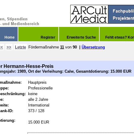
Home
Register
Erweiterte Suche
Fehlt etwas? Kor
<<
>>
Letzte
Fördermaßnahme
11
von
90
|
Übersetzung
r Hermann-Hesse-Preis
ngsjahr: 1989, Ort der Verleihung: Calw, Gesamtdotierung: 15.000 EUR
rmaßnahme:
Hauptpreis
uppe:
Professionelle
beschränkung:
keine
e:
alle 2 Jahre
eite:
International
ank-ID:
373 / 128
tierung:
15.000 EUR