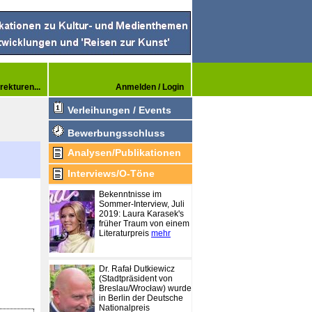
rekturen...
Anmelden / Login
Verleihungen / Events
Bewerbungsschluss
Analysen/Publikationen
Interviews/O-Töne
Bekenntnisse im
Sommer-Interview, Juli
2019: Laura Karasek's
früher Traum von einem
Literaturpreis
mehr
Dr. Rafał Dutkiewicz
(Stadtpräsident von
Breslau/Wrocław) wurde
in Berlin der Deutsche
Nationalpreis