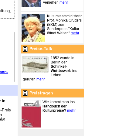
verliehen
mehr
ltung,
Kulturstaatsministerin
Prof. Monika Grütters
(BKM) zum
Sonderpreis "Kultur
öffnet Welten"
mehr
Preise-Talk
1852 wurde in
Berlin der
Schinkel-
Wettbewerb
ins
ann-
Leben
gerufen
mehr
Preisfragen
 in
Wie kommt man ins
Handbuch der
-Preis
Kulturpreise?
mehr
en
alw,