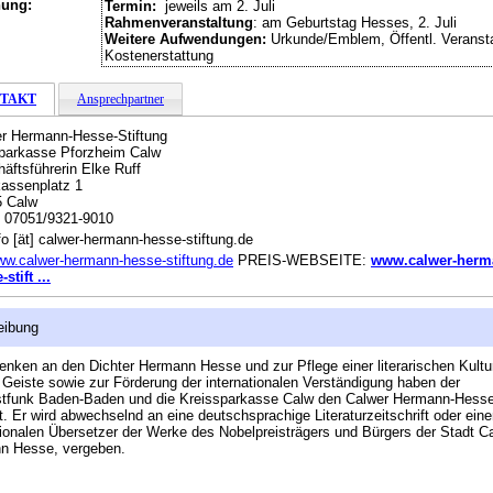
hung:
Termin:
jeweils am 2. Juli
Rahmenveranstaltung
: am Geburtstag Hesses, 2. Juli
Weitere Aufwendungen:
Urkunde/Emblem, Öffentl. Veransta
Kostenerstattung
TAKT
Ansprechpartner
r Hermann-Hesse-Stiftung
parkasse Pforzheim Calw
äftsführerin Elke Ruff
assenplatz 1
5 Calw
:
07051/9321-9010
fo [ät] calwer-hermann-hesse-stiftung.de
w.calwer-hermann-hesse-stiftung.de
PREIS-WEBSEITE:
www.calwer-herm
stift ...
eibung
nken an den Dichter Hermann Hesse und zur Pflege einer literarischen Kultur
Geiste sowie zur Förderung der internationalen Verständigung haben der
tfunk Baden-Baden und die Kreissparkasse Calw den Calwer Hermann-Hesse
et. Er wird abwechselnd an eine deutschsprachige Literaturzeitschrift oder ein
tionalen Übersetzer der Werke des Nobelpreisträgers und Bürgers der Stadt C
n Hesse, vergeben.