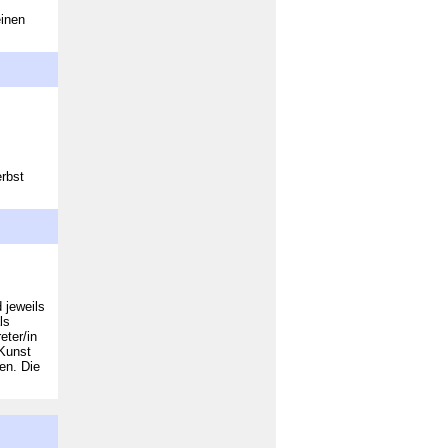
einen
erbst
 jeweils
ls
eter/in
Kunst
en. Die