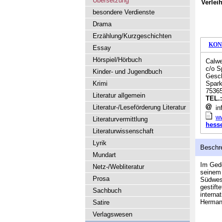
Übersetzung
Verlei
besondere Verdienste
Drama
Erzählung/Kurzgeschichten
KON
Essay
Hörspiel/Hörbuch
Calwe
c/o S
Kinder- und Jugendbuch
Gesch
Krimi
Spark
7536
Literatur allgemein
TEL.
Literatur-/Leseförderung Literatur
in
ww
Literaturvermittlung
hesse-
Literaturwissenschaft
Lyrik
Beschr
Mundart
Im Gede
Netz-/Webliteratur
seinem 
Prosa
Südwes
gestift
Sachbuch
interna
Herman
Satire
Verlagswesen