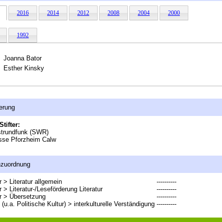
2016
2014
2012
2008
2004
2000
1992
Joanna Bator
Esther Kinsky
erung
Stifter:
trundfunk (SWR)
sse Pforzheim Calw
nzuordnung
r > Literatur allgemein
----------
r > Literatur-/Leseförderung Literatur
----------
ur > Übersetzung
----------
 (u.a. Politische Kultur) > interkulturelle Verständigung
----------