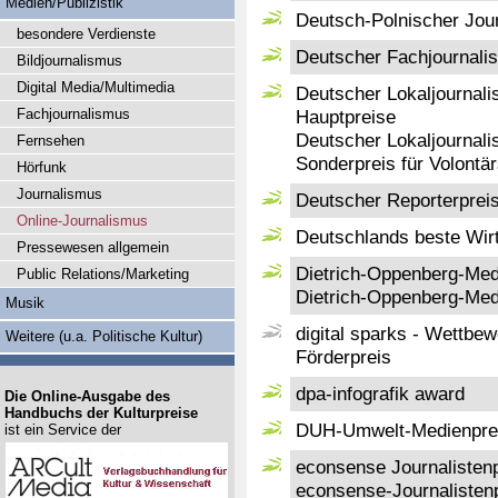
Medien/Publizistik
Deutsch-Polnischer Jour
besondere Verdienste
Deutscher Fachjournalis
Bildjournalismus
Digital Media/Multimedia
Deutscher Lokaljournali
Fachjournalismus
Hauptpreise
Deutscher Lokaljournali
Fernsehen
Sonderpreis für Volontär
Hörfunk
Journalismus
Deutscher Reporterprei
Online-Journalismus
Deutschlands beste Wirt
Pressewesen allgemein
Dietrich-Oppenberg-Medi
Public Relations/Marketing
Dietrich-Oppenberg-Med
Musik
digital sparks - Wettbe
Weitere (u.a. Politische Kultur)
Förderpreis
dpa-infografik award
Die Online-Ausgabe des
Handbuchs der Kulturpreise
DUH-Umwelt-Medienprei
ist ein Service der
econsense Journalisten
econsense-Journalisten