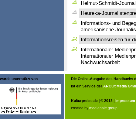
Helmut-Schmidt-Journalis
Heureka-Journalistenpre
Informations- und Begeg
amerikanische Journalis
Informationsreisen für 
Internationaler Medienpre
Internationaler Medienpr
Nachwuchsarbeit
wurde unterstützt von
Die Online-Ausgabe des Handbuchs d
ist ein Service der
ARCult Media Gm
Kulturpreise.de | © 2013 |
Impressum
created by
medianale group