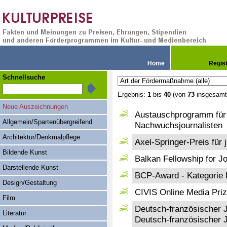
Home
Regis
Schnellsuche
Ergebnis:
1
bis
40
(von
73
insgesamt
Neue Auszeichnungen
Austauschprogramm für 
Allgemein/Spartenübergreifend
Nachwuchsjournalisten
Architektur/Denkmalpflege
Axel-Springer-Preis für 
Bildende Kunst
Balkan Fellowship for Jo
Darstellende Kunst
BCP-Award - Kategorie E
Design/Gestaltung
CIVIS Online Media Pri
Film
Deutsch-französischer Jo
Literatur
Deutsch-französischer J