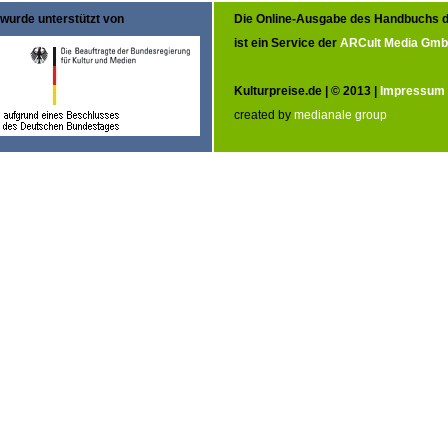
wurde unterstützt von
Die Online-Ausgabe des Handbuchs d
ist ein Service der
ARCult Media Gm
Kulturpreise.de | © 2013 |
Impressum
created by
medianale group