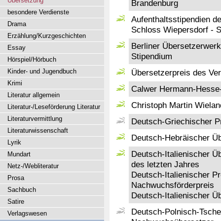
Übersetzung
Brandenburg
besondere Verdienste
Aufenthaltsstipendien 
Drama
Schloss Wiepersdorf - Sp
Erzählung/Kurzgeschichten
Berliner Übersetzerwerks
Essay
Stipendium
Hörspiel/Hörbuch
Kinder- und Jugendbuch
Übersetzerpreis des Ver
Krimi
Calwer Hermann-Hesse-
Literatur allgemein
Christoph Martin Wielan
Literatur-/Leseförderung Literatur
Literaturvermittlung
Deutsch-Griechischer Pr
Literaturwissenschaft
Deutsch-Hebräischer Üb
Lyrik
Deutsch-Italienischer Ü
Mundart
des letzten Jahres
Netz-/Webliteratur
Deutsch-Italienischer Pr
Prosa
Nachwuchsförderpreis
Sachbuch
Deutsch-Italienischer Ü
Satire
Deutsch-Polnisch-Tsche
Verlagswesen