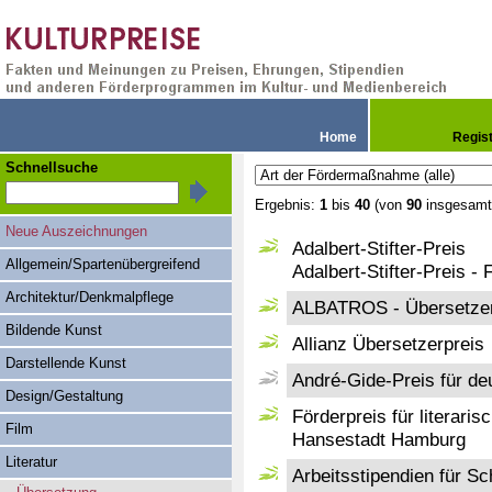
Home
Regis
Schnellsuche
Ergebnis:
1
bis
40
(von
90
insgesamt
Neue Auszeichnungen
Adalbert-Stifter-Preis
Allgemein/Spartenübergreifend
Adalbert-Stifter-Preis - 
Architektur/Denkmalpflege
ALBATROS - Übersetzer
Bildende Kunst
Allianz Übersetzerpreis
Darstellende Kunst
André-Gide-Preis für de
Design/Gestaltung
Förderpreis für literari
Film
Hansestadt Hamburg
Literatur
Arbeitsstipendien für Sc