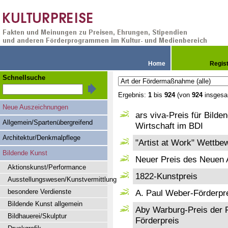
Home
Regis
Schnellsuche
Ergebnis:
1
bis
924
(von
924
insgesa
Neue Auszeichnungen
ars viva-Preis für Bild
Allgemein/Spartenübergreifend
Wirtschaft im BDI
Architektur/Denkmalpflege
"Artist at Work" Wettbe
Bildende Kunst
Neuer Preis des Neuen 
Aktionskunst/Performance
1822-Kunstpreis
Ausstellungswesen/Kunstvermittlung
besondere Verdienste
A. Paul Weber-Förderpre
Bildende Kunst allgemein
Aby Warburg-Preis der 
Bildhauerei/Skulptur
Förderpreis