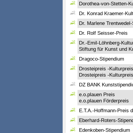
Dorothea-von-Stetten-K
Dr. Konrad Kraemer-Kult
Dr. Marlene Trentwedel-
Dr. Rolf Seisser-Preis
Dr.-Emil-Löhnberg-Kultu
Stiftung für Kunst und 
Dragoco-Stipendium
Drosteipreis -Kulturprei
Drosteipreis -Kulturprei
DZ BANK Kunststipendiu
e.o.plauen Preis
e.o.plauen Förderpreis
E.T.A.-Hoffmann-Preis 
Eberhard-Roters-Stipen
Edenkoben-Stipendium