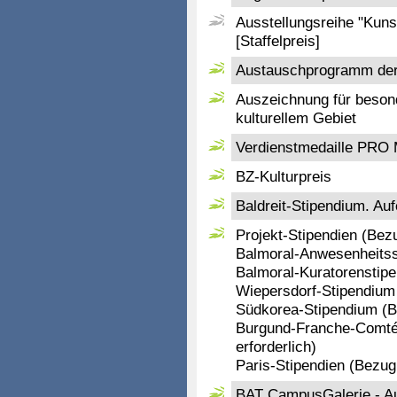
Ausstellungsreihe "Kuns
[Staffelpreis]
Austauschprogramm der 
Auszeichnung für beson
kulturellem Gebiet
Verdienstmedaille PR
BZ-Kulturpreis
Baldreit-Stipendium. Au
Projekt-Stipendien (Bezu
Balmoral-Anwesenheits
Balmoral-Kuratorenstip
Wiepersdorf-Stipendium 
Südkorea-Stipendium (Be
Burgund-Franche-Comté-
erforderlich)
Paris-Stipendien (Bezug 
BAT CampusGalerie - Au