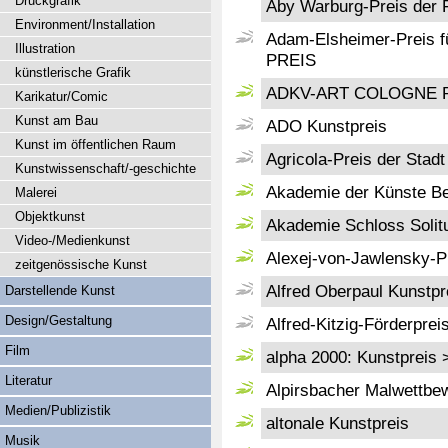
Druckgrafik
Aby Warburg-Preis der 
Environment/Installation
Adam-Elsheimer-Preis 
Illustration
PREIS
künstlerische Grafik
ADKV-ART COLOGNE Pre
Karikatur/Comic
Kunst am Bau
ADO Kunstpreis
Kunst im öffentlichen Raum
Agricola-Preis der Stad
Kunstwissenschaft/-geschichte
Akademie der Künste Ber
Malerei
Objektkunst
Akademie Schloss Solitu
Video-/Medienkunst
Alexej-von-Jawlensky-P
zeitgenössische Kunst
Alfred Oberpaul Kunstpr
Darstellende Kunst
Design/Gestaltung
Alfred-Kitzig-Förderprei
Film
alpha 2000: Kunstpreis
Literatur
Alpirsbacher Malwettbe
Medien/Publizistik
altonale Kunstpreis
Musik