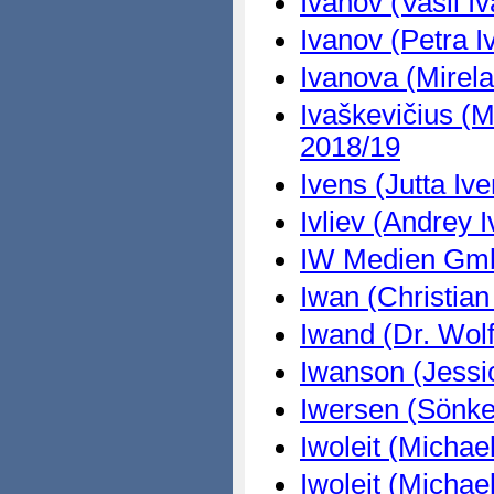
Ivanov (Vasil I
Ivanov (Petra I
Ivanova (Mirela
Ivaškevičius (M
2018/19
Ivens (Jutta Iv
Ivliev (Andrey I
IW Medien Gmb
Iwan (Christian
Iwand (Dr. Wol
Iwanson (Jessi
Iwersen (Sönke
Iwoleit (Michael
Iwoleit (Michael