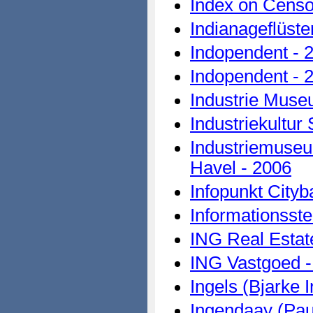
Index on Censo
Indianageflüste
Indopendent - 
Indopendent - 
Industrie Muse
Industriekultu
Industriemuse
Havel - 2006
Infopunkt Cityb
Informationsstel
ING Real Estat
ING Vastgoed -
Ingels (Bjarke 
Ingendaay (Pau