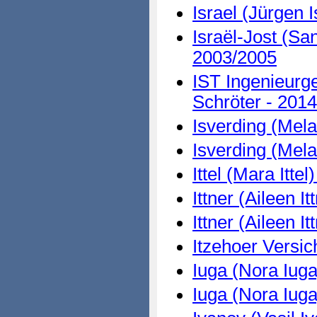
Israel (Jürgen I
Israël-Jost (San
2003/2005
IST Ingenieurg
Schröter - 2014
Isverding (Mela
Isverding (Mela
Ittel (Mara Ittel
Ittner (Aileen It
Ittner (Aileen It
Itzehoer Versi
Iuga (Nora Iuga
Iuga (Nora Iuga