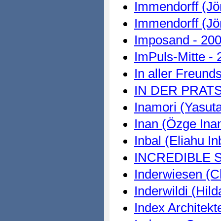
Immendorff (Jö
Immendorff (Jö
Imposand - 20
ImPuls-Mitte - 
In aller Freund
IN DER PRATS
Inamori (Yasuta
Inan (Özge Ina
Inbal (Eliahu In
INCREDIBLE S
Inderwiesen (C
Inderwildi (Hild
Index Architekt