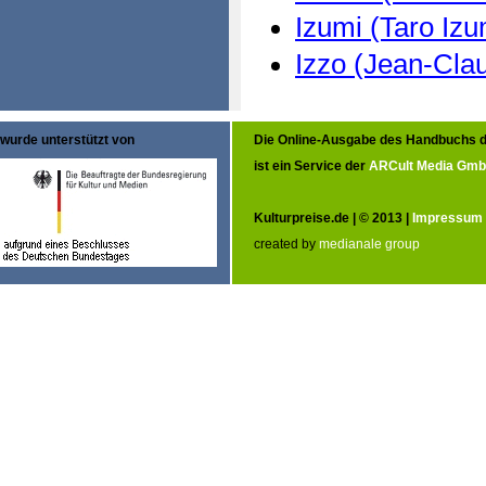
Izumi (Taro Izu
Izzo (Jean-Clau
wurde unterstützt von
Die Online-Ausgabe des Handbuchs d
ist ein Service der
ARCult Media Gm
Kulturpreise.de | © 2013 |
Impressum
created by
medianale group