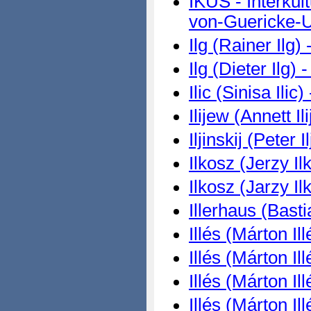
IKUS - Interkul
von-Guericke-U
Ilg (Rainer Ilg)
Ilg (Dieter Ilg) 
Ilic (Sinisa Ilic
Ilijew (Annett Il
Iljinskij (Peter I
Ilkosz (Jerzy Il
Ilkosz (Jarzy Il
Illerhaus (Basti
Illés (Márton Il
Illés (Márton Il
Illés (Márton Il
Illés (Márton Il