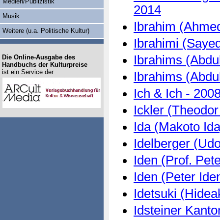
Medien/Publizistik
2014
Musik
Ibrahim (Ahmed
Weitere (u.a. Politische Kultur)
Ibrahimi (Sayed
Ibrahims (Abdul
Die Online-Ausgabe des
Handbuchs der Kulturpreise
ist ein Service der
Ibrahims (Abdul
Ich & Ich - 200
Ickler (Theodor 
Ida (Makoto Ida
Idelberger (Udo
Iden (Prof. Pet
Iden (Peter Ide
Idetsuki (Hidea
Idsteiner Kanto