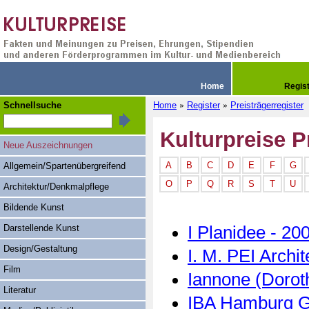
Home
Regis
Schnellsuche
Home
Register
Preisträgerregister
»
»
Kulturpreise P
Neue Auszeichnungen
A
B
C
D
E
F
G
Allgemein/Spartenübergreifend
O
P
Q
R
S
T
U
Architektur/Denkmalpflege
Bildende Kunst
I Planidee - 20
Darstellende Kunst
Design/Gestaltung
I. M. PEI Archit
Film
Iannone (Dorot
Literatur
IBA Hamburg G