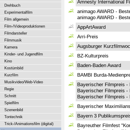
Amnesty International F
Drehbuch
animago AWARD - Beste 
Experimentalfilm
animago AWARD - Beste 
Film allgemein
Film-/Videoproduktionen
AppArtAward
Filmdarsteller
Arri-Preis
Filmmusik
Augsburger Kurzfilmwo
Kamera
Kinder- und Jugendfilm
BZ-Kulturpreis
Kino
Baden-Baden Award
Kostümbild
BAMBI Burda-Medienpre
Kurzfilm
Musikvideo/Web-Video
Bayerischer Filmpreis 
Regie
Bayerischer Filmpreis -
Schnitt
Bayerischer Filmpreis -
Spielfilm
Bayerischer Maximilian
Szenenbild
Bayern 3 Publikumspreis
Tontechnik
Trick-/Animationsfilm (digital)
Bayreuther Filmfest "Ko