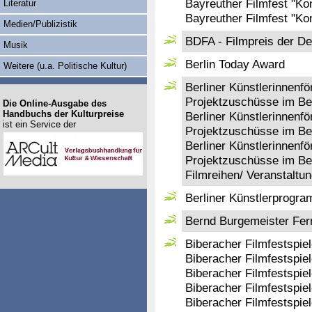
Bayreuther Filmfest "Ko
Literatur
Bayreuther Filmfest "Ko
Medien/Publizistik
BDFA - Filmpreis der De
Musik
Berlin Today Award
Weitere (u.a. Politische Kultur)
Berliner Künstlerinnenfö
Projektzuschüsse im Ber
Die Online-Ausgabe des
Handbuchs der Kulturpreise
Berliner Künstlerinnenfö
ist ein Service der
Projektzuschüsse im Be
Berliner Künstlerinnenfö
Projektzuschüsse im Ber
Filmreihen/ Veranstaltu
Berliner Künstlerprog
Bernd Burgemeister Fer
Biberacher Filmfestspiel
Biberacher Filmfestspie
Biberacher Filmfestspiel
Biberacher Filmfestspiel
Biberacher Filmfestspie