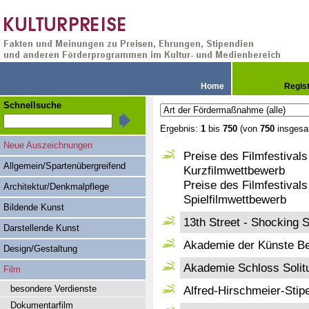
Home
Regis
Schnellsuche
Ergebnis:
1
bis
750
(von
750
insgesa
Neue Auszeichnungen
Preise des Filmfestival
Allgemein/Spartenübergreifend
Kurzfilmwettbewerb
Preise des Filmfestival
Architektur/Denkmalpflege
Spielfilmwettbewerb
Bildende Kunst
13th Street - Shocking S
Darstellende Kunst
Akademie der Künste Ber
Design/Gestaltung
Akademie Schloss Solitu
Film
besondere Verdienste
Alfred-Hirschmeier-Sti
Dokumentarfilm